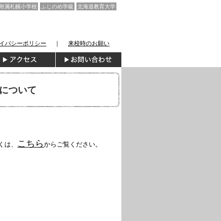
附属札幌小学校
ふじのめ学級
北海道教育大学
イバシーポリシー
｜
来校時のお願い
について
こちら
くは、
からご覧ください。